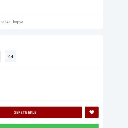
sa241 - kopya
44
SEPETE EKLE