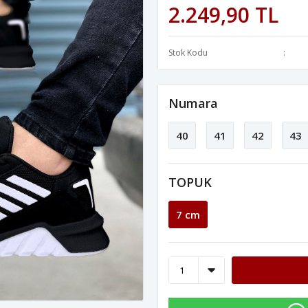
2.249,90 TL
Stok Kodu
Numara
40
41
42
43
TOPUK
7 cm