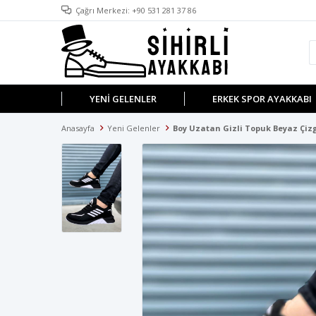
Çağrı Merkezi: +90 531 281 37 86
YENI GELENLER
ERKEK SPOR AYAKKABI
Anasayfa
Yeni Gelenler
Boy Uzatan Gizli Topuk Beyaz Çizg