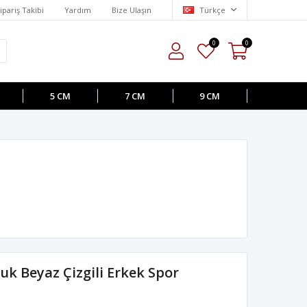
ipariş Takibi
Yardım
Bize Ulaşın
Türkçe
0
0
5 CM
7 CM
9 CM
uk Beyaz Çizgili Erkek Spor