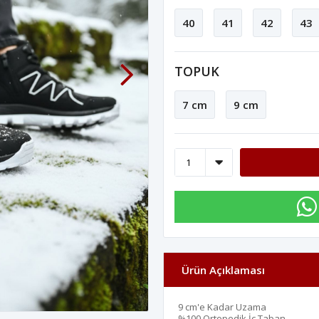
40
41
42
43
TOPUK
7 cm
9 cm
Ürün Açıklaması
9 cm'e Kadar Uzama
%100 Ortopedik İç Taban