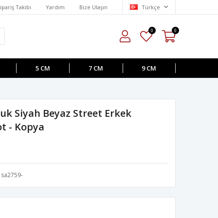
ipariş Takibi
Yardım
Bize Ulaşın
Türkçe
0
0
5 CM
7 CM
9 CM
uk Siyah Beyaz Street Erkek
t - Kopya
sa2759-