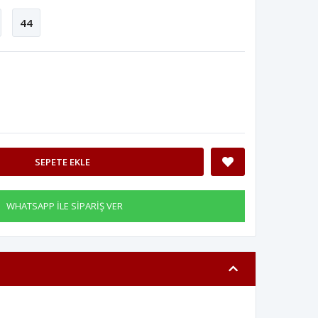
44
SEPETE EKLE
WHATSAPP İLE SİPARİŞ VER