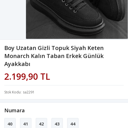
Boy Uzatan Gizli Topuk Siyah Keten
Monarch Kalın Taban Erkek Günlük
Ayakkabı
2.199,90 TL
Stok Kodu
sa2291
Numara
40
41
42
43
44