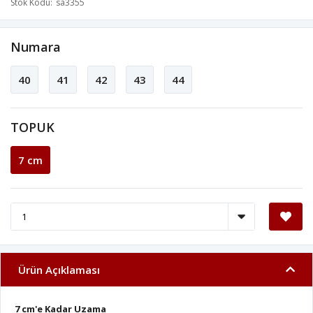
Stok Kodu
sa3355
Numara
40
41
42
43
44
TOPUK
7 cm
Ürün Açıklaması
7 cm'e Kadar Uzama