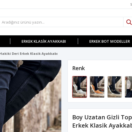
S
ERKEK KLASIK AYAKKABI
ERKEK BOT MODELLER
akiki Deri Erkek Klasik Ayakkabı
Renk
Boy Uzatan Gizli To
Erkek Klasik Ayakka