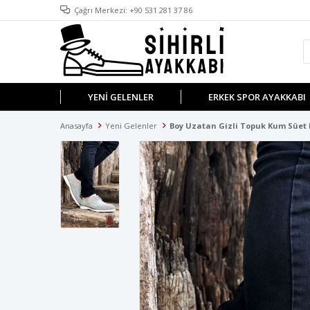
Çağrı Merkezi: +90 531 281 37 86
YENI GELENLER
ERKEK SPOR AYAKKABI
Anasayfa
Yeni Gelenler
Boy Uzatan Gizli Topuk Kum Süet H