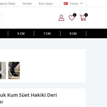
ipariş Takibi
Yardım
Bize Ulaşın
Türkçe
0
0
5 CM
7 CM
9 CM
puk Kum Süet Hakiki Deri
bı