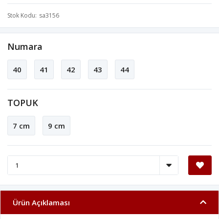
Stok Kodu
sa3156
Numara
40
41
42
43
44
TOPUK
7 cm
9 cm
Ürün Açıklaması