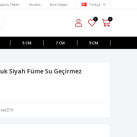
ipariş Takibi
Yardım
Bize Ulaşın
Türkçe
0
0
5 CM
7 CM
9 CM
puk Siyah Füme Su Geçirmez
sa2270