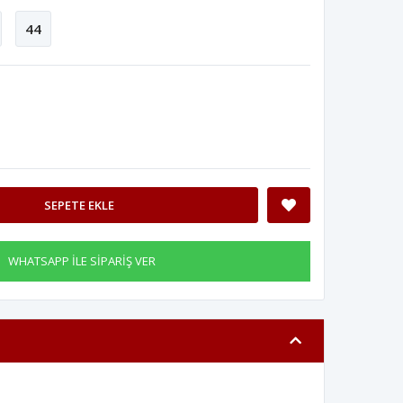
44
SEPETE EKLE
WHATSAPP İLE SİPARİŞ VER