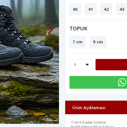
40
41
42
43
TOPUK
7 cm
9 cm
Ürün Açıklaması
7 cm'e Kadar Uzama
%100 Ortopedik İç Taban