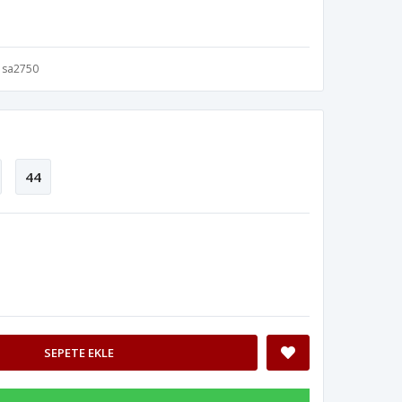
sa2750
44
SEPETE EKLE