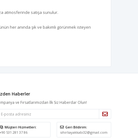
ğaza atmosferinde satışa sunulur.
 günün her anında şık ve bakımlı görünmek isteyen
izden Haberler
mpanya ve Fırsatlarımızdan İlk Siz Haberdar Olun!
Müşteri Hizmetleri:
Geri Bildirim:
+90 531 281 37 86
sihirliayakkabi32@gmail.com