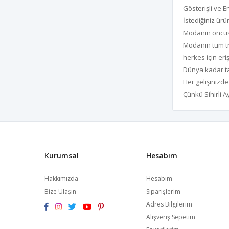
Gösterişli ve E
İstediğiniz ürü
Modanın öncü
Modanın tüm tr
herkes için eriş
Dünya kadar ta
Her gelişinizde
Çünkü Sihirli A
Kurumsal
Hesabım
Hakkımızda
Hesabım
Bize Ulaşın
Siparişlerim
Adres Bilgilerim
Alışveriş Sepetim