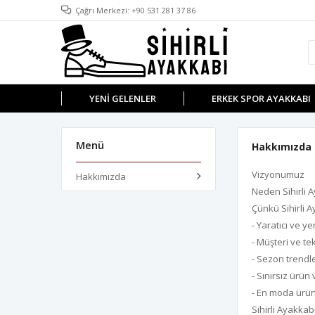
Çağrı Merkezi: +90 531 281 37 86
YENI GELENLER
ERKEK SPOR AYAKKABI
Menü
Hakkımızda
Vizyonumuz
Hakkımızda
Neden Sihirli 
Çünkü Sihirli A
- Yaratıcı ve yen
- Müşteri ve tek
- Sezon trendl
- Sınırsız ürün
- En moda ürün
Sihirli Ayakkabı