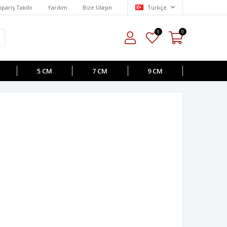
ipariş Takibi
Yardım
Bize Ulaşın
Türkçe
0
0
5 CM
7 CM
9 CM