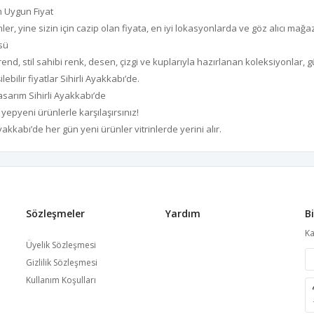
n Uygun Fiyat
nler, yine sizin için cazip olan fiyata, en iyi lokasyonlarda ve göz alıcı ma
sü
end, stil sahibi renk, desen, çizgi ve kuplarıyla hazırlanan koleksiyonlar,
ilebilir fiyatlar Sihirli Ayakkabı’de.
sarım Sihirli Ayakkabı’de
 yepyeni ürünlerle karşılaşırsınız!
yakkabı’de her gün yeni ürünler vitrinlerde yerini alır.
Sözleşmeler
Yardım
B
Ka
Üyelik Sözleşmesi
Gizlilik Sözleşmesi
Kullanım Koşulları