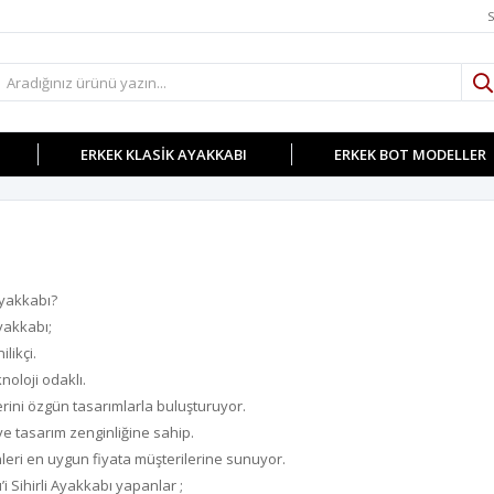
S
ERKEK KLASIK AYAKKABI
ERKEK BOT MODELLER
Ayakkabı?
yakkabı;
ilikçi.
noloji odaklı.
erini özgün tasarımlarla buluşturuyor.
 ve tasarım zenginliğine sahip.
leri en uygun fiyata müşterilerine sunuyor.
’i Sihirli Ayakkabı yapanlar ;