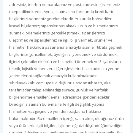
adresiniz, telefon numaralarınız ve posta adresiniz) vermeniz
talep edilmektedir. Ayrıca, satın alma formunda kredi kartı
bilgilerinizi vermeniz gerekmektedir. Yukarıda bahsedilen
kişisel bilgileriniz; siparişlerinizi almak, ürün ve hizmetlerimizi
sunmak, ödemelerinizi gerçekleştirmek, siparişlerinizi
ulaştırmak ve siparişleriniz ile ilgili bilgi vermek, ürünler ve
hizmetler hakkında pazarlama amacıyla sizinle irtibata geçmek,
bilgilerinizi güncellemek, üyeliğinizi yönetmek ve sürdürmek,
ilginizi çekebilecek ürün ve hizmetleri önermek ve 3. şahısların
teknik, lojistik ve benzeri diğer işlevlerini bizim adımıza yerine
getirmelerini sağlamak amacıyla kullanılmaktadır.
sihirliayakkabi.com üyesi olduğunuz andan itibaren, aksi
tarafınızdan talep edilmediği sürece, günlük ve haftalık
bilgilendirme emailleri, e-mail adresinize gönderilecektir.
Dilediğiniz zaman bu e-maillerle ilgili değişiklik yapma,
hizmetten vazgeçme ve yeniden başlatma hakkınız
bulunmaktadır. Bu e-maillerin içeriği; satın almış olduğunuz ürün
veya ürünlerle ilgili bilgiler, ilgileneceğinizi düşündüğümüz diğer
ürünler, 3. kişilerin reklamlarını ve benzeri bilgileri içerebilir. Bu